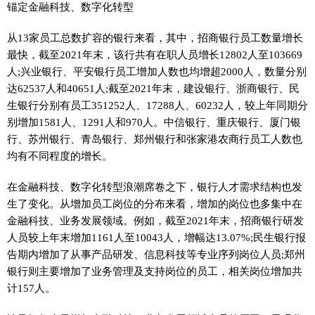
锚定
金融
科技、数字化转型
从13家员工总数扩容的银行来看，其中，招商银行员工数量增长
最快，截至2021年末，该行共有在职人员增长12802人至103669
人;兴业银行、
平
安银行员工增加人数也均增超2000人，数量分别
达62537人和40651人;截至2021年末，建设银行、浙商银行、民
生银行分别有员工351252人、17288人、60232人，较上年同期分
别增加1581人、1291人和970人。中信银行、重庆银行、厦门银
行、苏州银行、青岛银行、郑州银行和张家港农商行员工人数也
均有不同程度的增长。
在
金融
科技、数字化转型浪潮席卷之下，银行人才需求结构也发
生了变化。从增加员工岗位的分布来看，增加的岗位也多集中在
金融
科技、业务发展领域。例如，截至2021年末，招商银行研发
人员较上年末增加1161人至10043人，增幅达13.07%;民生银行报
告期内增加了从事产品研发、信息科技等专业序列岗位人员;郑州
银行则主要增加了业务管理及支持岗位的员工，相关岗位增加共
计157人。