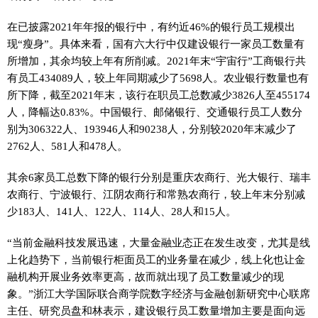
在已披露2021年年报的银行中，有约
近
46%的银行员工规模出
现“瘦身”。具体来看，国有六大行中仅建设银行一家员工数量有
所增加，其余均较上年有所削减。2021年末“宇宙行”工商银行共
有员工434089人，较上年同期减少了5698人。农业银行数量也有
所下降，截至2021年末，该行在职员工总数减少3826人至455174
人，降幅达0.83%。中国银行、邮储银行、交通银行员工人数分
别为306322人、193946人和90238人，分别较2020年末减少了
2762人、581人和478人。
其余6家员工总数下降的银行分别是重庆农商行、光大银行、瑞丰
农商行、宁波银行、江阴农商行和常熟农商行，较上年末分别减
少183人、141人、122人、114人、28人和15人。
“当前
金融
科技发展迅速，大量
金融
业态正在发生改变，尤其是线
上化趋势下，当前银行柜面员工的业务量在减少，线上化也让
金
融
机构开展业务效率更高，故而就出现了员工数量减少的现
象。”浙江大学国际联合商学院数字经济与
金融
创新研究中心联席
主任、研究员盘和林表示，建设银行员工数量增加主要是面向远