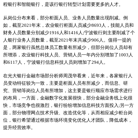
程银行和智能银行，是该行银行转型计划需要更多的人才。
从岗位分布来看，部分柜面人员、业务人员数量出现削减。例
如，截至2021年末，农业银行柜面人员减少8693人，技能人员和
财务人员数量分别减少1916人和1416人;宁波银行则主要削减了个
人银行业务人员数量，截至2021年末共减少906人。值得一提的
是，两家银行虽然总体员工数量有所减少，但部分岗位人员却有
所增添，农业银行科技人员、营销人员一年内分别增加了1003人
和6117人，宁波银行信息科技人员则增加了294人。
在光大银行
金融
市场部分析师周茂华看来，
近
年来，各家银行人
员变动特征较为一致，主要是柜面人员有所减少，而信息、研
究、营销等岗位人员有所增加，这主要是银行顺应市场需求进行
的布局，一方面，
金融
数字化发展很快，部分
金融
业务线上化很
快，市场竞争也很激烈，银行纷纷增加信息科技方面投入;另一方
面，部分物理网点技术升级、改造优化等，从而相应减少柜台岗
位，银行希望通过根据市场环境变化优化人才团队，降低成本，
提升经营效率。