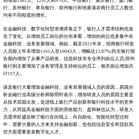
别增加1581人、1291人和970人。中信银行、重庆银行、厦门银
行、苏州银行、青岛银行、郑州银行和张家港农商行员工人数也
均有不同程度的增长。
在
金融
科技、数字化转型浪潮席卷之下，银行人才需求结构也发
生了变化。从增加员工岗位的分布来看，增加的岗位也多集中在
金融
科技、业务发展领域。例如，截至2021年末，招商银行研发
人员较上年末增加1161人至10043人，增幅达13.07%;民生银行报
告期内增加了从事产品研发、信息科技等专业序列岗位人员;郑州
银行则主要增加了业务管理及支持岗位的员工，相关岗位增加共
计157人。
谈及银行大量增加
金融
科技、业务发展领域人员的原因，易观分
析
金融
行业高级分析师陈明轩表示，增加研发人员的原因主要是
从技术层面出发，促进线上银行产品创新和银行科技水
平
的竞争
力，从而提高
金融
科技方面的营收能力。盘和林也认为，研发人
员需求旺盛反映了银行在向线上，向自助化、智能化转型过程
中，需要大量的人才来支持
金融
创新，也包括信息安全和贷款风
控方面需要更多数字化人才。