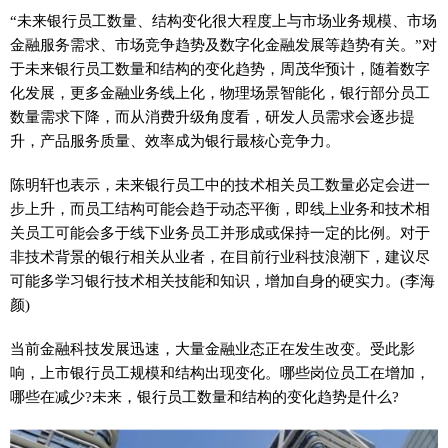
“未来银行员工数量、结构变化很大程度上与市场业务规模、市场
金融
服务需求、市场竞争趋势及数字化
金融
发展等趋势有关。”对
于未来银行员工数量和结构的变化趋势，周茂华预计，随着数字
化发展，更多
金融
业务线上化，物理场景智能化，银行部分员工
数量需求下降，而从消费升级角度看，研发人员需求会逐步提
升，产品服务质量、效率成为银行最核心竞争力。
陈明轩也表示，未来银行员工中的技术相关员工数量必定会进一
步上升，而员工结构可能会趋于动态
平
衡，即线上业务和技术相
关员工可能会多于线下业务员工并形成或保持一定的比例。对于
非技术背景的银行相关从业者，在目前行业科技浪潮下，建议尽
可能多学
习
银行技术相关技能和知识，增加自身的硬实力。(李海
颜)
当前
金融
科技发展迅速，大量
金融
业态正在发生改变。受此影
响，上市银行员工规模和结构出现变化。哪些岗位员工在增加，
哪些在减少?未来，银行员工数量和结构的变化趋势是什么?