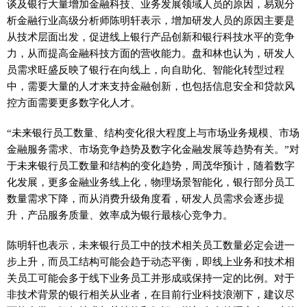
谈及银行大量增加
金融
科技、业务发展领域人员的原因，易观分
析
金融
行业高级分析师陈明轩表示，增加研发人员的原因主要是
从技术层面出发，促进线上银行产品创新和银行科技水
平
的竞争
力，从而提高
金融
科技方面的营收能力。盘和林也认为，研发人
员需求旺盛反映了银行在向线上，向自助化、智能化转型过程
中，需要大量的人才来支持
金融
创新，也包括信息安全和贷款风
控方面需要更多数字化人才。
“未来银行员工数量、结构变化很大程度上与市场业务规模、市场
金融
服务需求、市场竞争趋势及数字化
金融
发展等趋势有关。”对
于未来银行员工数量和结构的变化趋势，周茂华预计，随着数字
化发展，更多
金融
业务线上化，物理场景智能化，银行部分员工
数量需求下降，而从消费升级角度看，研发人员需求会逐步提
升，产品服务质量、效率成为银行最核心竞争力。
陈明轩也表示，未来银行员工中的技术相关员工数量必定会进一
步上升，而员工结构可能会趋于动态
平
衡，即线上业务和技术相
关员工可能会多于线下业务员工并形成或保持一定的比例。对于
非技术背景的银行相关从业者，在目前行业科技浪潮下，建议尽