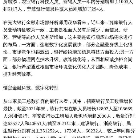
所增添，农业银行科技人员、营销人员一年内分别增加了1003人
和6117人，宁波银行信息科技人员则增加了294人。
在光大银行
金融
市场部分析师周茂华看来，
近
年来，各家银行人
员变动特征较为一致，主要是柜面人员有所减少，而信息、研
究、营销等岗位人员有所增加，这主要是银行顺应市场需求进行
的布局，一方面，
金融
数字化发展很快，部分
金融
业务线上化很
快，市场竞争也很激烈，银行纷纷增加信息科技方面投入;另一方
面，部分物理网点技术升级、改造优化等，从而相应减少柜台岗
位，银行希望通过根据市场环境变化优化人才团队，降低成本，
提升经营效率。
锚定
金融
科技、数字化转型
从13家员工总数扩容的银行来看，其中，招商银行员工数量增长
最快，截至2021年末，该行共有在职人员增长12802人至103669
人;兴业银行、
平
安银行员工增加人数也均增超2000人，数量分别
达62537人和40651人;截至2021年末，建设银行、浙商银行、民
生银行分别有员工351252人、17288人、60232人，较上年同期分