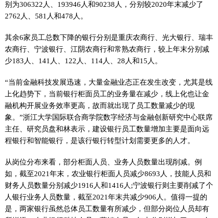
别为306322人、193946人和90238人，分别较2020年末减少了
2762人、581人和478人。
其余6家员工总数下降的银行分别是重庆农商行、光大银行、瑞丰
农商行、宁波银行、江阴农商行和常熟农商行，较上年末分别减
少183人、141人、122人、114人、28人和15人。
“当前
金融
科技发展迅速，大量
金融
业态正在发生改变，尤其是线
上化趋势下，当前银行柜面员工的业务量在减少，线上化也让
金
融
机构开展业务效率更高，故而就出现了员工数量减少的现
象。”浙江大学国际联合商学院数字经济与
金融
创新研究中心联席
主任、研究员盘和林表示，建设银行员工数量增加主要是面向远
程银行和智能银行，是该行银行转型计划需要更多的人才。
从岗位分布来看，部分柜面人员、业务人员数量出现削减。例
如，截至2021年末，农业银行柜面人员减少8693人，技能人员和
财务人员数量分别减少1916人和1416人;宁波银行则主要削减了个
人银行业务人员数量，截至2021年末共减少906人。值得一提的
是，两家银行虽然总体员工数量有所减少，但部分岗位人员却有