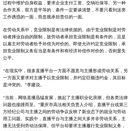
过程中维护自身权益，要求企业支付工资、交纳社保等。另一种
合作关系，双方是
平
等的，条件一定要谈清楚，不要只看到这类
工作诱惑的一面，而忽视承担责任的一面。
在劳动关系中，竞业限制是有法律依据的。由于竞业限制是对劳
动者择业自由的限制，故劳动者承担竞业限制是有条件的，且是
以雇主对劳动者给予补偿为对价的。即使允许约定竞业限制，承
担竞业限制义务应当是有条件和有经济补偿作对价的，否则显失
公
平
。
“在现实中，很多直播
平
台一方面不愿意与主播形成劳动关系，另
一方面又要求对主播予以竞业限制，并约定巨额违约金，其目标
是冲突的。”李建说。
“当前，网络直播迅猛发展，掀起了主播职业化浪潮，但各类法律
问题也接踵而至。”重庆市高法相关负责人介绍，直播
平
台或第三
方经纪公司与主播之间的劳动争议反映了新业态下的就业与劳动
用工问题。实践中，直播
平
台与主播之间大多并非劳动关系，主
播无法受到劳动法保障。但
平
台却要求主播履行竞业限制义务，