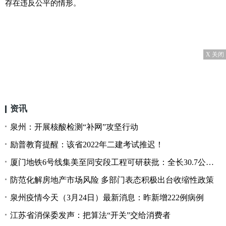
存在违反公
平
的情形。
X 关闭
资讯
泉州：开展核酸检测“补网”攻坚行动
励普教育提醒：该省2022年二建考试推迟！
厦门地铁6号线集美至同安段工程可研获批：全长30.7公里 包含两段
防范化解房地产市场风险 多部门表态积极出台收缩性政策
泉州疫情今天（3月24日）最新消息：昨新增222例病例
江苏省消保委发声：把算法“开关”交给消费者